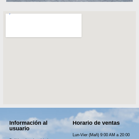
Información al
Horario de ventas
usuario
Lun-Vier (Mañ) 9:00 AM a 20:00