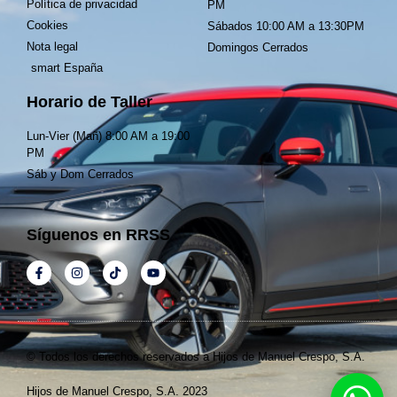
Política de privacidad
PM
Cookies
Sábados 10:00 AM a 13:30PM
Nota legal
Domingos Cerrados
smart España
Horario de Taller
Lun-Vier (Mañ) 8:00 AM a 19:00
PM
Sáb y Dom Cerrados
Síguenos en RRSS
© Todos los derechos reservados a Hijos de Manuel Crespo, S.A.
Hijos de Manuel Crespo, S.A. 2023