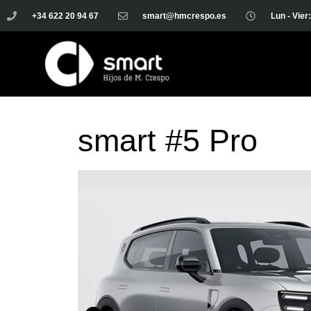
+34 622 20 94 67
smart@hmcrespo.es
Lun - Vier
smart #5 Pro