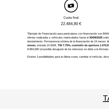
Cuota final
22.484,90 €
*Ejemplo de Financiación para particulares con financiación con B
ofertas realizadas y vehículos matriculados hasta el
30/09/2026
solic
desistimiento. Permanencia mínima de la financiación de 24 meses.
I
meses
, entrada 10.000€,
TIN 7.75%, comisión de apertura 1.470,9
8.884,66€ (el posible desajuste de los intereses se debe a la fórmula
Existen 3 posibilidades para la última cuota: cambiar el vehículo, devo
T