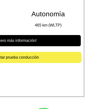
Autonomía
465 km (WLTP)
iero más información!
itar prueba conducción