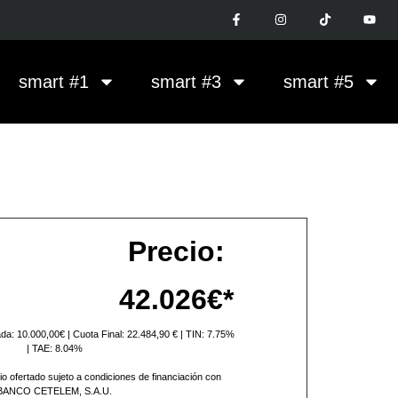
smart #1
smart #3
smart #5
Precio:
42.026€*
da: 10.000,00€ | Cuota Final: 22.484,90 €
| TIN: 7.75%
| TAE: 8.04%
o ofertado sujeto a condiciones de financiación con
BANCO CETELEM, S.A.U.