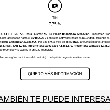
TIN
7,75 %
ANCO CETELEM S.A.U., para un smart #5 Pro.
Precio financiado 42.026,00€
(Impuestos, tran
itudes aprobadas hasta el
15/10/2026
y contratos activados hasta el
30/11/2026
, teniendo el
mporte a financiar 32.026,00€
. Por 383,87€ al mes en
48 cuotas
, 10.000 kilómetros anuale
1€ (3,5%)
.
TAE 8.04%. Importe total adeudado 42.381,57€. Precio total a plazos 52.381
 de redondeo y lo asume la entidad financiera.
lverlo (según condiciones del contrato), o adquirirlo pagando la última cuota.
QUIERO MÁS INFORMACIÓN
AMBIÉN TE PUEDE INTERES