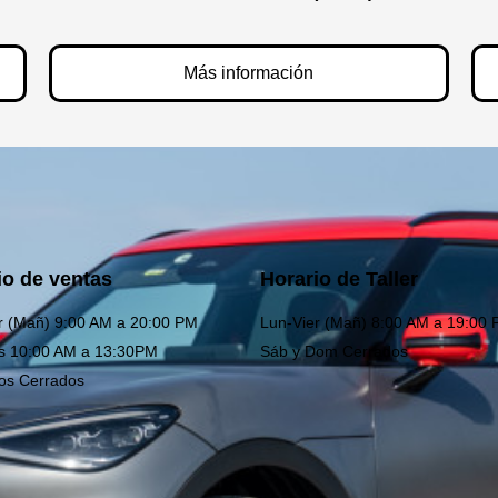
Más información
io de ventas
Horario de Taller
r (Mañ) 9:00 AM a 20:00 PM
Lun-Vier (Mañ) 8:00 AM a 19:00
s 10:00 AM a 13:30PM
Sáb y Dom Cerrados
os Cerrados