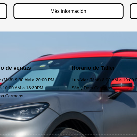
Más información
io de ventas
Horario de Taller
r (Mañ) 9:00 AM a 20:00 PM
Lun-Vier (Mañ) 8:00 AM a 19:00
s 10:00 AM a 13:30PM
Sáb y Dom Cerrados
os Cerrados