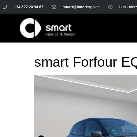
+34 622 20 94 67
smart@hmcrespo.es
Lun - Vier
smart Forfour E