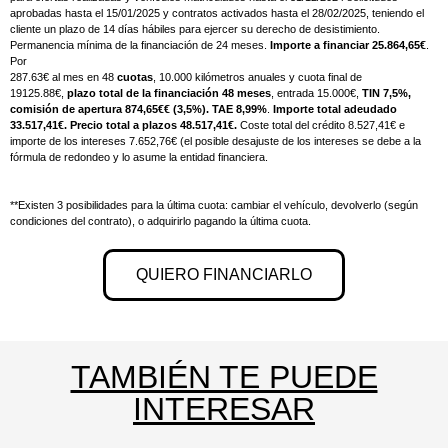
aprobadas hasta el 15/01/2025 y contratos activados hasta el 28/02/2025, teniendo el
cliente un plazo de 14 días hábiles para ejercer su derecho de desistimiento.
Permanencia mínima de la financiación de 24 meses.
Importe a financiar 25.864,65
€
.
Por
287.63€ al mes en 48
cuotas
, 10.000 kilómetros anuales y cuota final de
19125.88€,
plazo total de la financiación 48 meses
, entrada 15.000€,
TIN 7,5%,
comisión de apertura 874,65€
€ (3,5%). TAE 8,99%
.
Importe total adeudado
33.517,41
€. Precio total a plazos 48.517,41€.
Coste total del crédito 8.527,41€ e
importe de los intereses 7.652,76€ (el posible desajuste de los intereses se debe a la
fórmula de redondeo y lo asume la entidad financiera.
**Existen 3 posibilidades para la última cuota: cambiar el vehículo, devolverlo (según
condiciones del contrato), o adquirirlo pagando la última cuota.
QUIERO FINANCIARLO
TAMBIÉN TE PUEDE
INTERESAR