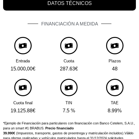
DATOS TÉCNICOS
FINANCIACIÓN A MEDIDA
Entrada
Cuota
Plazos
15.000,00€
287.63€
48
Cuota final
TIN
TAE
19.125.88€
7.5 %
8.99%
*Ejemplo de Financiación para particulares con financiación con Banco Cetelem, S.A.U.,
para un smart #1 BRABUS.
Precio financiado
39.990
€
(Impuestos, transporte, gastos de preentrega y matriculación incluidos).Válido
para ofertas realizadas y vehículos matriculados hasta el 31/12/2024 solicitudes